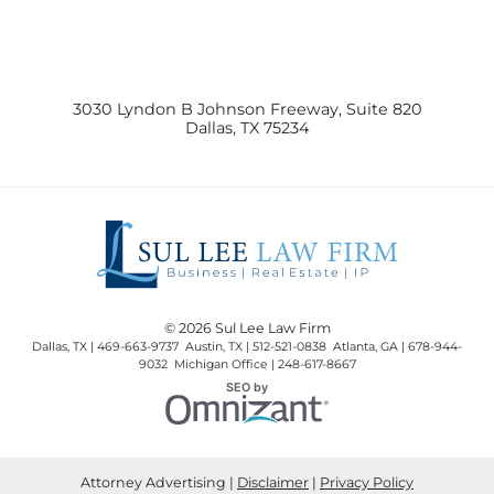
3030 Lyndon B Johnson Freeway, Suite 820
Dallas
,
TX
75234
© 2026 Sul Lee Law Firm
Dallas, TX | 469-663-9737 Austin, TX | 512-521-0838 Atlanta, GA | 678-944-
9032 Michigan Office | 248-617-8667
Omnizant
SEO by
Opens in a new window.
Attorney Advertising
Disclaimer
Privacy Policy