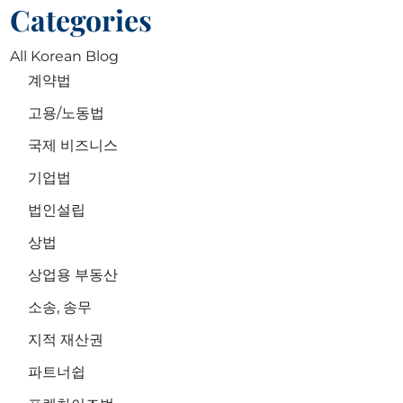
Categories
All Korean Blog
계약법
고용/노동법
국제 비즈니스
기업법
법인설립
상법
상업용 부동산
소송, 송무
지적 재산권
파트너쉽