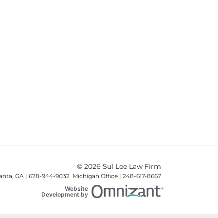
© 2026 Sul Lee Law Firm
lanta, GA | 678-944-9032 Michigan Office | 248-617-8667
Website
Omnizant
Development by
Opens in a new win