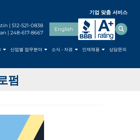
기업 맞춤 서비스
Search fo
tin | 512-521-0838
English
찾다
an | 248-617-8667
야
산업별 업무분야
소식 • 자료
인재채용
상담문의
설로펌